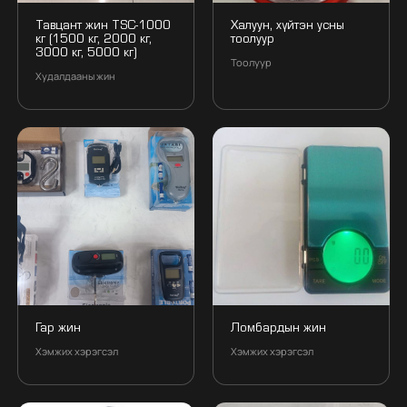
Тавцант жин TSC-1000
Халуун, хүйтэн усны
кг (1500 кг, 2000 кг,
тоолуур
3000 кг, 5000 кг)
Тоолуур
Худалдааны жин
Гар жин
Ломбардын жин
Хэмжих хэрэгсэл
Хэмжих хэрэгсэл