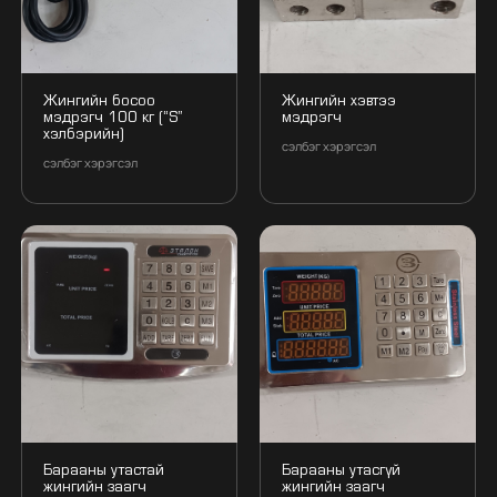
Жингийн босоо
Жингийн хэвтээ
мэдрэгч 100 кг (“S”
мэдрэгч
хэлбэрийн)
сэлбэг хэрэгсэл
сэлбэг хэрэгсэл
Барааны утастай
Барааны утасгүй
жингийн заагч
жингийн заагч