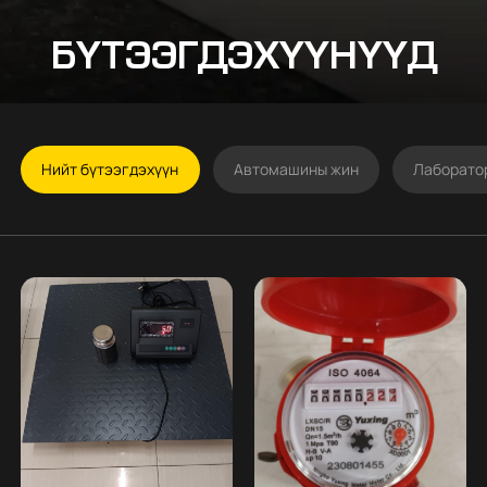
БҮТЭЭГДЭХҮҮНҮҮД
Нийт бүтээгдэхүүн
Автомашины жин
Лаборато