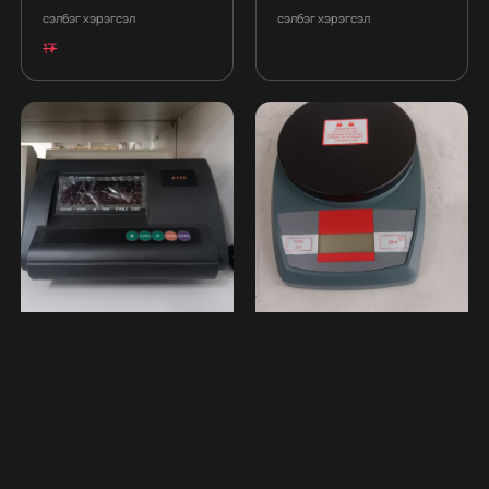
сэлбэг хэрэгсэл
сэлбэг хэрэгсэл
1₮
Заагч толгой А12Е
Техникийн жин CL
сэлбэг хэрэгсэл
Хэмжих хэрэгсэл
1₮