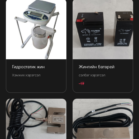
Гидростатик жин
Жингийн батарей
Хэмжих хэрэгсэл
сэлбэг хэрэгсэл
-1₮